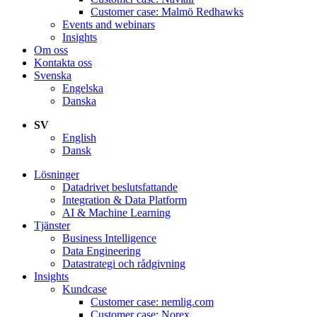
Customer case: Malmö Redhawks
Events and webinars
Insights
Om oss
Kontakta oss
Svenska
Engelska
Danska
SV
English
Dansk
Lösninger
Datadrivet beslutsfattande
Integration & Data Platform
AI & Machine Learning
Tjänster
Business Intelligence
Data Engineering
Datastrategi och rådgivning
Insights
Kundcase
Customer case: nemlig.com
Customer case: Norex