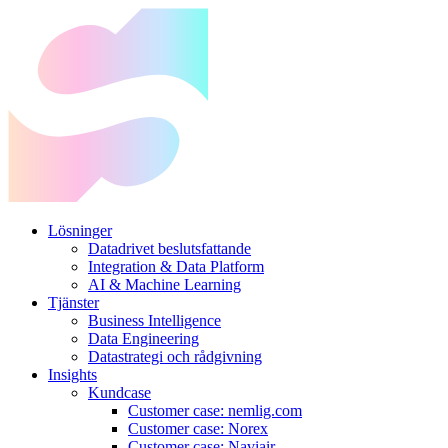
Lösninger
Datadrivet beslutsfattande
Integration & Data Platform
AI & Machine Learning
Tjänster
Business Intelligence
Data Engineering
Datastrategi och rådgivning
Insights
Kundcase
Customer case: nemlig.com
Customer case: Norex
Customer case: Naviair